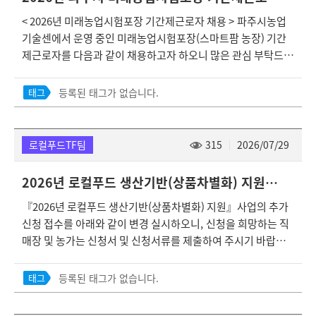
수기간: 2026. 8. 3.(월) ∼ 8. 14.(금) ❍ 접 수 처: 파주시농업기
< 2026년 미래농업시험포장 기간제근로자 채용 > 파주시농업
술센터 각 작물 담당 및 농업인상담실 ❍ 접수방법: 파주시농업
기술센에서 운영 중인 미래농업시험포장(스마트팜 농장) 기간
기술센터 기술보급과 및 농업인상담실방문 제출 ❍ 제출서류:
제근로자를 다음과 같이 채용하고자 하오니 많은 관심 부탁드립
기술수요조사서, 아이디어․경험․노하우를 입증할 자료(영농일
니다. 1. 채용분야 및 인원 ○ 채용분야 - 미래농업시험포장(스
지, 사진, 영상, 기록물 등) ❍ 검토방법 : 수요조사서 검토 및 현
마트팜 농장) 운영 보조 ○ 근무기간 - 시험포장 운영 보조: '26.
장확인 ❍ 검토내용 : 영농현장 활용성, 기술의 적정성, 파급효과
등록된 태그가 없습니다.
태그
8. 24. ~ 11. 30.(3개월 1주) ○ 근무시간 - 시험포장 운영 보조:
등 ※ 최종검토 후 과제화 가능에 대해 의견 통보 예정 ❍ 검토 기
월 ~ 금(주5일) / 1일 7시간(09:00~17:00) ※ 근무시간은 작업
준 - 농업현장 과제 기술 중점 발굴, 농업인 현장애로기술 해결
일정에 따라 변동 가능 ○ 채용인원 : 총 1명 ※ 근무지: 미래농
중심 - 전국 또는 광역 농업 발전에 기여가 클 것으로 예상되는
로컬푸드TF팀
315
2026/07/29
업시험포장 - 파평면 덕천리 481번지 일원(대중교통 불편지역
과제 ❍ 기술수요 활용 : 전문가 검토 등을 거쳐 2027년 현장접
으로 자차이동 권장) 2. 공고 및 원서접수 ○ 제출서류 - 응시원
목기술 고도화 지원 사업 기획 시 활용 예정 3. 행정사항 ❍ 응모
2026년 로컬푸드 생산기반(상품차별화) 지원 사업 추가 신청 접수 안내(지침 변경 및 신청기한 연장)
서 및 자기소개서, 개인정보활용동의서(첨부서식) - 자격증명서
된 과제는 검토 이외에는 사용하지 않으며, 제출된 기술수요서
『2026년 로컬푸드 생산기반(상품차별화) 지원』사업의 추가
류 등(해당자) ○ 접수기간 : '26. 7. 30.(목) ~ 8. 12.(수) 18시까
는 반환하지 않음. ❍ 기술수요시 과제명은 구체적 현장적용내
신청 접수를 아래와 같이 변경 실시하오니, 신청을 희망하는 직
지 ○ 제출방법 : 방문접수 또는 이메일 접수 (접수처 : 파주시농
용을 명시하여야 하며, 사업성격에 부합되지 않은 과제는 검토
매장 및 농가는 신청서 및 신청서류를 제출하여 주시기 바랍니
업기술센터 농업교육과학관 2층 기술보급과 연구개발팀 / grac
에서 제외할 수 있음.
다. 1. 사업명 :2026년 로컬푸드 생산기반(상품차별화) 지원 사
e077@korea.kr) * 기타 자세한 사항은 첨부된 채용공고문을
업 2. 신청기간 : 2026. 8. 10.(월)까지 3.신청대상 - 파주시 로컬
참고해주시기 바랍니다. 붙임 1. [서식] 응시원서 및 자기소개서
등록된 태그가 없습니다.
태그
푸드 직매장으로 등록한 직매장 운영주체(농업법인, 생산자단
등. 2. 2026년 미래농업시험포장 기간제근로자 채용 공고문. 끝.
체 등) - 파주시 로컬푸드 직매장으로 등록된 직매장에 납품하는