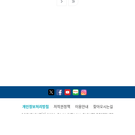
다음페이지
움찰떡) ※ 실습은 8명씩 날짜를 나눠 진행 예정 ○ 교육장소 -
단콩축제 문의 : 031-940-5281
이론 : 파주시농업기술센터 농업과학교육관 2층 조리가공체험
실 - 실습 : 파주시농업기술센터 농산물종합가공센터 2동 ○ 접
수방법 : 파주시농업기술센터 도시농업과 농산가공팀 방문 및
이메일 접수 - 방문처 : 파주시농업기술센터 도시농업과 농산가
공팀(통일로 600, 본관 2층) - 이메일 : 9umbee@korea.kr - 제
출서류 : 신청서, 개인정보동의서, 농업경영체 1부 ○ 기타문의 :
도시농업과 농산가공팀 ☎031-940-5202
개인정보처리방침
저작권정책
이용안내
찾아오시는길
COPYRIGHT(C) 2021, PAJU CITY ALL RIGHTS RESERVED
파주시 민원콜센터