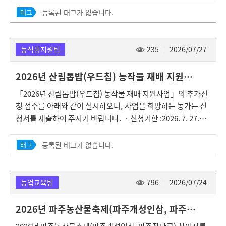
정자 개별통지) 라. 행사주제 : 반려식물 소재로 활용한 창의적
납품실적 제출 가능) (우선순위 : 1순위-25년 전체 납품실적, 2
등록된 태그가 없습니다.
태그
이고 실용적인 도시원예 작품 마. 참가자격 : 관내 도시농업관리
순위-26년 상반기 납품실적) - 농업경영체 등록확인서 - 견적서,
사 자격 취득자(1인 또는 2인1조) 바. 참가방법 : 참가신청서, 개
설계서, 시방서, 품질보증서, 시험성적서, 사업자등록증등 증빙
인정보동의서, 도시농업관리사 자격증 등을 이메일 제출(dudn
자료 (견적서 : 품목별 부가세 환급 여부 구분 필요) - G마크, 친
농식품지원팀
235
2026/07/27
quf@korea.kr) 사. 작품기준 - 재 료: 반려식물 소재 활용 - 작품
환경, GAP 인증서 사본(해당자만 제출) - 농업기계 종합검정 성
주제 : 숯부작, 목부작, 석부작, 관엽정원, 다육정원 등 - 작품규
적서(농업기계 신청 시 제출) (농업기계 : 농업용 난방기, 농산물
2026년 산림톱밥(우드칩) 농작물 재배 지원사업 추가신청 안내
격 : 96 * 50 * 43cm 텃밭상자 - 지원금액 : 팀당 30만원, 상자텃
저온저장고, 농업용 동력운반차, 농산물 건조기 등) - 토지사용
「2026년 산림톱밥(우드칩) 농작물 재배 지원사업」의 추가신
밭 프레임, 상토 지원 - 준비사항 : 반려식물 소재(식물, 장식용
승낙서 및 인감증명서(사업지가 본인소유지가 아닐 시 제출) ※
청 접수를 아래와 같이 실시하오니, 사업을 희망하는 농가는 신
소재 등) ※ 선정작품은 추진위원회에 무상귀속되며, 향후 공공
자세한 사항(사업지침 및 신청서 양식)은 붙임참조 ◎ 문의사항
청서를 제출하여 주시기 바랍니다. ㆍ신청기한 :2026. 7. 27.
기관 및 장인단체 등 지역사회에 기부
: 파주시농업기술센터 도시농업과 로컬푸드TF팀(031-940-520
(월) ~ 8. 14.(금)까지 ㆍ지원비율 : 시비50% 자부담50% ㆍ지
5)
원대상 : 농지소재지 및 주민등록상 주소가 모두 관내이며 농업
등록된 태그가 없습니다.
태그
경영체에 등록된 농업인·농업법인 ㆍ지원내용 : 파주시 산림조
합에서 생산하는 농업용 톱밥·우드칩 구입비의 50% 지원 ㆍ지
원기준 : 농업경영체에 등록된 관내 밭작물 또는 과수재배면적 1
농업교육팀
796
2026/07/24
0㎡ 당 1톤백 ※ 농업경영체상 재배면적 확인 시톱밥/우드칩 중
선택한 품목 지원 ㆍ지원수량 :최소 6톤백~ 최대 150톤백 ㆍ신
2026년 파주농산물축제(파주개성인삼, 파주장단콩) 참여자 모집 공고
청방법 : 방문신청(농지소재지 읍·면 산업팀 / 동지역 : 농업기