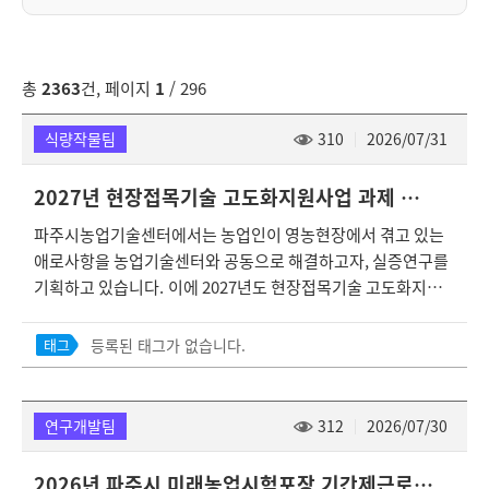
총
2363
건, 페이지
1
/ 296
식량작물팀
310
2026/07/31
2027년 현장접목기술 고도화지원사업 과제 수요조사
파주시농업기술센터에서는 농업인이 영농현장에서 겪고 있는
애로사항을 농업기술센터와 공동으로 해결하고자, 실증연구를
기획하고 있습니다. 이에 2027년도 현장접목기술 고도화지원
사업기획을 위한 농업인이 가진 아이디어․노하우․경험을 현장
에서 검증하고 고도화하기 위한 기술 수요를 아래와 같이 접수
등록된 태그가 없습니다.
태그
하오니 관심 있는 분들의 적극적인 참여를 바랍니다. 1. 기본방
향 ❍ 지역 영농현장의 기술적인 문제를 시군과 농업인이 주도
적으로 애로기술 해결지원 확대 ❍ 농업인이 영농현장에서 겪고
연구개발팀
312
2026/07/30
있는 품목별 애로사항 해소 등을 통해 시군농업기술센터 지도직
과 농업인의 R&D 역량향상 지원 2. 기술수요 접수 및 검토 ❍ 접
2026년 파주시 미래농업시험포장 기간제근로자 채용