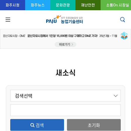
콘텐츠 바로가기
주메뉴 바로가기
푸터 바로가기
파주시청
파주뉴스
문화관광
재난안전
소통On 시장실
새소식
검색
초기화