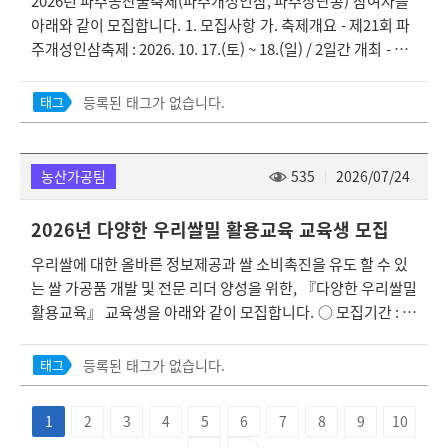
2026년 파주농산물축제(파주개성인삼, 파주장단콩) 참여자를
술센터 농업정책과) ㆍ신청서류 : 신청서, 신분증 사본, 농업경
아래와 같이 모집합니다. 1. 모집사항 가. 축제개요 - 제21회 파
영체등록 확인서 자세한 내용은 첨부된 사업시행지침을 확인하
주개성인삼축제 : 2026. 10. 17.(토) ~ 18.(일) / 2일간 개최 - 제3
시고, 문의사항이 있는 경우 농업정책과 농식품지원팀(☎031-9
0회 파주장단콩축제 : 2026. 11. 27.(금) ~ 29(일). / 3일간 개최
40-4600)으로 연락 바랍니다.
나. 축제장소 : 파주임진각관광지 및 평화누리 공원 일원 다. 부
등록된 태그가 없습니다.
태그
스크기 : 5m*5m 라. 모집분야 ① 농특산물 판매장 ② 농특산물
가공품 판매장 ③ 즉석가공먹거리(두부, 떡, 튀김 등) ④ 유료 및
무료 체험장 ⑤ 전문음식점 ⑥ 거리화가 마. 세부내역 : 각 부분
농산가공팀
535
2026/07/24
별 공고문 참조 ※ 각 부분별 운영 내역은 축제의 사정에 따라 변
경될 수 있습니다. 2. 참가등록 신청서 접수 가. 신청기간 : 2026.
2026년 다양한 우리쌀밀 활용교육 교육생 모집
7. 27.(월) ~ 8. 21.(금) 17:00 까지 나. 신청장소 : 파주개성인삼
우리쌀에 대한 올바른 정보제공과 쌀 소비촉진을 유도 할 수 있
축제 및 파주장단콩축제추진위원회 ※ 파주시농업기술센터 도
는 쌀 가공품 개발 및 전문 리더 양성을 위한, 『다양한 우리쌀밀
시농업과(경기도 파주시 통일로 600) 다. 접수방법 : 직접 방문
활용교육』 교육생을 아래와 같이 모집합니다. ○ 모집기간 : 20
제출 ※ 축제 참여자 유의사항 전달 및 확인 ※ 우편 및 이메일
26. 7. 27.(월) ~ 8. 7.(수) ○ 모집대상 : 파주시 관내 농업인 16명
접수 불가 라. 참가자 시설부담금 : 붙임파일 참조 마. 파주페이
○ 교육내용 : 우리쌀을 이용한 전통 떡 배우기 ○ 교육일정 : 20
사용신청 : 별지2호 서식 참조 바. 문화누리카드 사용 신청 : 별지
등록된 태그가 없습니다.
태그
26. 8. 13.(목) ~ 8. 28.(금) 14:00 ~ 18:00 / 3회차 - 2026. 8. 13.
3호 서식 참조 사. 전문음식점 부스신청 : 별지4호 서식 참조 기
(목) : 떡 제조 이론 - 2026. 8. 20.(목), 21.(금) : 떡 제조 실습(꿀
타 문의사항은 붙임문서 참조 후 도시농업과 농업교육팀으로 문
1
2
3
4
5
6
7
8
9
10
떡, 꿀설기) - 2026. 8. 27.(목), 28.(금) : 떡 제조 실습(가래떡, 구
의바랍니다. - 파주개성인삼축제 문의 : 031-940-5282 - 파주장