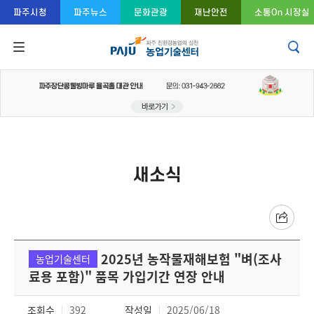
콘텐츠 바로가기
주메뉴 바로가기
푸터 바로가기
파주시청
파주뉴스
문화관광
재난안전
소통On 시장실
새소식
2025년 농작물재해보험 "벼(조사
농업기술센터
료용 포함)" 품목 가입기간 연장 안내
조회수
392
작성일
2025/06/18