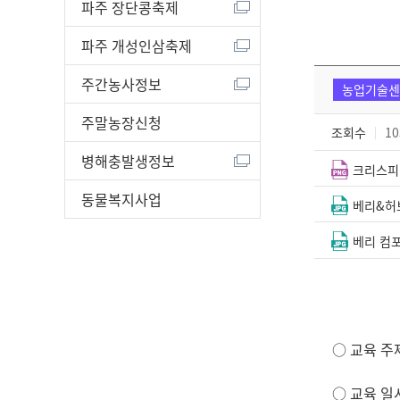
파주 장단콩축제
파주 개성인삼축제
주간농사정보
농업기술센
주말농장신청
조회수
10
병해충발생정보
크리스피 
동물복지사업
베리&허브
베리 컴포
○ 교육 주
○ 교육 일시 :