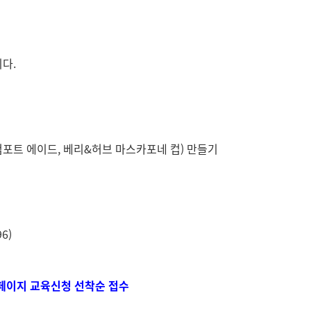
다.
컴포트 에이드, 베리&허브 마스카포네 컵) 만들기
6)
털' 홈페이지 교육신청 선착순 접수