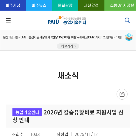
콘텐츠 바로가기
주메뉴 바로가기
푸터 바로가기
파주시청
파주뉴스
문화관광
재난안전
소통On 시장실
새소식
2026년 칼슘유황비료 지원사업 신
농업기술센터
청 안내
조회수
1033
작성일
2025/11/12